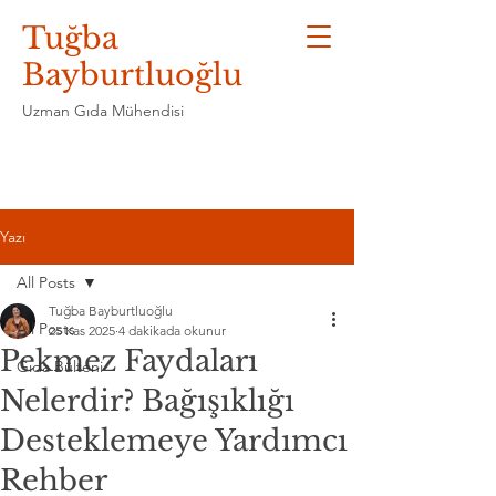
Tuğba
Bayburtluoğlu
Uzman Gıda Mühendisi
Yazı
All Posts
Tuğba Bayburtluoğlu
All Posts
25 Kas 2025
4 dakikada okunur
Pekmez Faydaları
Gıda Bülteni
Nelerdir? Bağışıklığı
Desteklemeye Yardımcı
Rehber