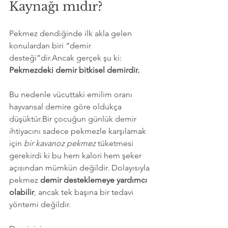
Kaynağı mıdır?
Pekmez dendiğinde ilk akla gelen 
konulardan biri “demir 
desteği”dir.Ancak gerçek şu ki: 
Pekmezdeki demir bitkisel demirdir.
Bu nedenle vücuttaki emilim oranı 
hayvansal demire göre oldukça 
düşüktür.Bir çocuğun günlük demir 
ihtiyacını sadece pekmezle karşılamak 
için 
bir kavanoz pekmez
 tüketmesi 
gerekirdi ki bu hem kalori hem şeker 
açısından mümkün değildir. Dolayısıyla 
pekmez 
demir desteklemeye yardımcı 
olabilir
, ancak tek başına bir tedavi 
yöntemi değildir.