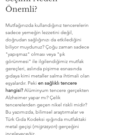
Önemli?
Mutfağınızda kullandığınız tencerelerin 
sadece yemeğin lezzetini değil, 
doğrudan sağlığınızı da etkilediğini 
biliyor muydunuz? Çoğu zaman sadece 
"yapışmaz" olması veya "şık 
görünmesi" ile ilgilendiğimiz mutfak 
gereçleri, aslında pişirme esnasında 
gıdaya kimi metaller salma ihtimali olan 
eşyalardır. Peki 
en sağlıklı tencere 
hangisi?
 Alüminyum tencere gerçekten 
Alzheimer yapar mı? Çelik 
tencerelerden geçen nikel riskli midir? 
Bu yazımızda, bilimsel araştırmalar ve 
Türk Gıda Kodeksi ışığında mutfaktaki 
metal geçişi (
migrasyon
) gerçeğini 
inceleyeceğiz.