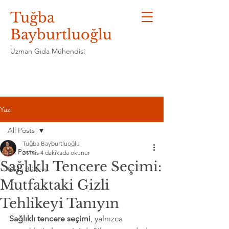
Tuğba
Bayburtluoğlu
Uzman Gıda Mühendisi
Yazı
All Posts
Tuğba Bayburtluoğlu
All Posts
21 Nis
4 dakikada okunur
Sağlıklı Tencere Seçimi:
Gıda Bülteni
Mutfaktaki Gizli
Tehlikeyi Tanıyın
Sağlıklı tencere seçimi
, yalnızca 