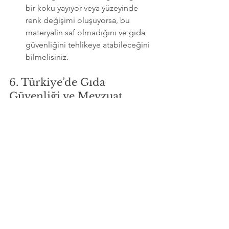
bir koku yayıyor veya yüzeyinde 
renk değişimi oluşuyorsa, bu 
materyalin saf olmadığını ve gıda 
güvenliğini tehlikeye atabileceğini 
bilmelisiniz.
6. Türkiye’de Gıda 
Güvenliği ve Mevzuat
Ülkemizde gıdayla temas eden 
maddeler sıkı denetimlere tabidir. 
Türk 
Gıda Kodeksi Gıda ile Temas Eden 
Madde ve Malzemelere Dair 
Yönetmelik
, mutfak gereçlerinden 
gıdaya geçen maddelerin insan 
sağlığını tehlikeye atmamasını şart 
koşar.