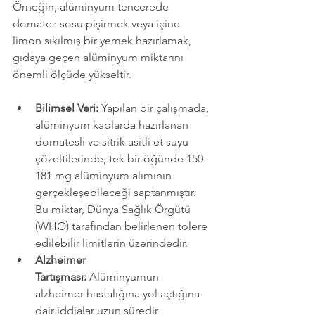
Örneğin, alüminyum tencerede 
domates sosu pişirmek veya içine 
limon sıkılmış bir yemek hazırlamak, 
gıdaya geçen alüminyum miktarını 
önemli ölçüde yükseltir.
Bilimsel Veri:
 Yapılan bir çalışmada, 
alüminyum kaplarda hazırlanan 
domatesli ve sitrik asitli et suyu 
çözeltilerinde, tek bir öğünde 150-
181 mg alüminyum alımının 
gerçekleşebileceği saptanmıştır. 
Bu miktar, Dünya Sağlık Örgütü 
(WHO) tarafından belirlenen tolere 
edilebilir limitlerin üzerindedir.
Alzheimer 
Tartışması:
 Alüminyumun 
alzheimer hastalığına yol açtığına 
dair iddialar uzun süredir 