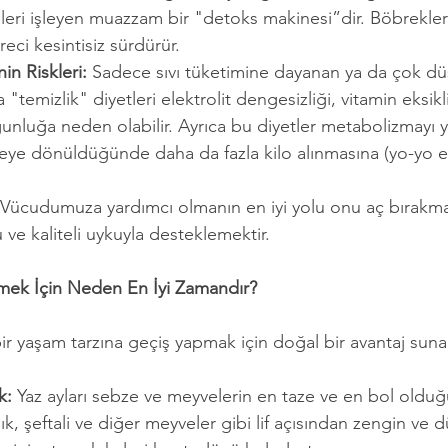
eri işleyen muazzam bir "detoks makinesi”dir. Böbrekler 
eci kesintisiz sürdürür.
in Riskleri:
 Sadece sıvı tüketimine dayanan ya da çok düş
"temizlik" diyetleri elektrolit dengesizliği, vitamin eksikli
gunluğa neden olabilir. Ayrıca bu diyetler metabolizmayı y
ye dönüldüğünde daha da fazla kilo alınmasına (yo-yo et
 Vücudumuza yardımcı olmanın en iyi yolu onu aç bırakmak 
su ve kaliteli uykuyla desteklemektir.
mek İçin Neden En İyi Zamandır?
bir yaşam tarzına geçiş yapmak için doğal bir avantaj suna
k:
 Yaz ayları sebze ve meyvelerin en taze ve en bol olduğ
k, şeftali ve diğer meyveler gibi lif açısından zengin ve dü