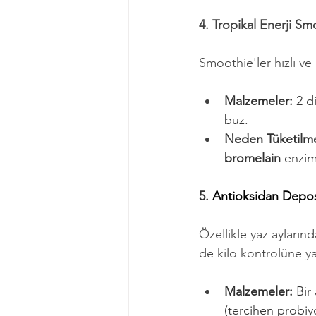
4. Tropikal Enerji Sm
Smoothie'ler hızlı ve b
Malzemeler:
 2 d
buz.
Neden Tüketilme
bromelain
 enzim
5. 
Antioksidan Depo
Özellikle yaz aylarında
de kilo kontrolüne ya
Malzemeler:
 Bir
(tercihen probiyo