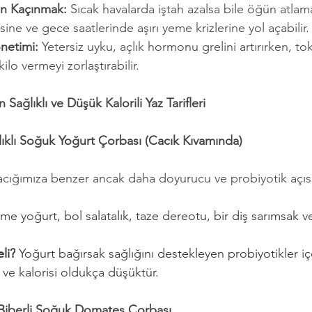
n Kaçınmak:
 Sıcak havalarda iştah azalsa bile öğün atlam
ine ve gece saatlerinde aşırı yeme krizlerine yol açabilir.
netimi:
 Yetersiz uyku, açlık hormonu grelini artırırken, 
kilo vermeyi zorlaştırabilir.
Sağlıklı ve Düşük Kalorili Yaz Tarifleri
alıklı Soğuk Yoğurt Çorbası (Cacık Kıvamında)
cacığımıza benzer ancak daha doyurucu ve probiyotik açıs
me yoğurt, bol salatalık, taze dereotu, bir diş sarımsak v
li?
 Yoğurt bağırsak sağlığını destekleyen probiyotikler içer
 ve kalorisi oldukça düşüktür.
 Biberli Soğuk Domates Çorbası