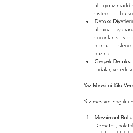
aldığımız maddel
sistemi de bu sür
Detoks Diyetlerin
alımına dayanana 
sorunları ve yor
normal beslenme
hazırlar.
Gerçek Detoks:
gıdalar, yeterli 
Yaz Mevsimi Kilo Ver
Yaz mevsimi sağlıklı 
Mevsimsel Bollu
Domates, salatalı