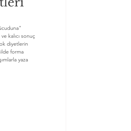
tleri
 vücuduna" 
lı ve kalıcı sonuç 
ok diyetlerin 
ilde forma 
ımlarla yaza 