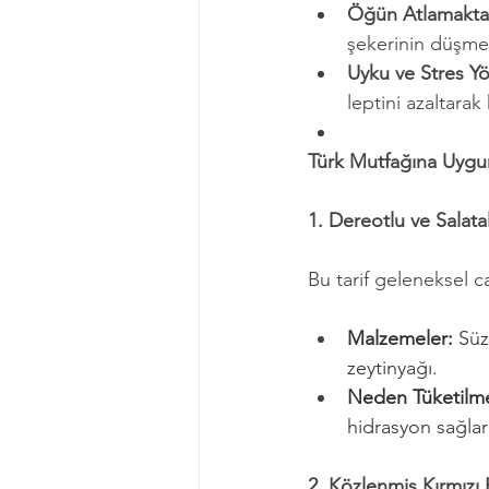
Öğün Atlamakta
şekerinin düşmes
Uyku ve Stres Yö
leptini azaltarak 
Türk Mutfağına Uygun 
1. Dereotlu ve Salat
Bu tarif geleneksel 
Malzemeler:
 Süz
zeytinyağı.
Neden Tüketilme
hidrasyon sağlar
2. Közlenmiş Kırmızı