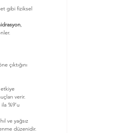
 gibi fiziksel 
 hidrasyon
, 
nler.
öne çıktığını 
 etkiye 
çları verir. 
ila %9'u 
ıl ve yağsız 
lenme düzenidir.