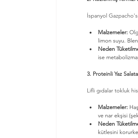
İspanyol Gazpacho'su
Malzemeler:
 Olg
limon suyu. Blend
Neden Tüketilme
ise metabolizmay
3. Proteinli Yaz Salat
Lifli gıdalar tokluk h
Malzemeler:
 Ha
ve nar ekşisi (şek
Neden Tüketilme
kütlesini korurk