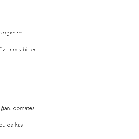
, soğan ve 
özlenmiş biber 
soğan, domates 
 bu da kas 