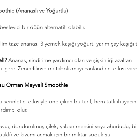
oothie (Ananaslı ve Yoğurtlu)
esleyici bir öğün alternatifi olabilir.
ilim taze ananas, 3 yemek kaşığı yoğurt, yarım çay kaşığı t
li?
 Ananas, sindirime yardımcı olan ve şişkinliği azaltan 
i içerir. Zencefilinse metabolizmayı canlandırıcı etkisi vard
su Orman Meyveli Smoothie
 serinletici etkisiyle öne çıkan bu tarif, hem tatlı ihtiyacın
rdımcı olur.
 avuç dondurulmuş çilek, yaban mersini veya ahududu, bi
tikli) ve kıvamı açmak için bir miktar soğuk su.