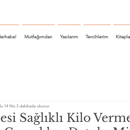
erhaba!
Mutfağımdan
Yazılarım
Tercihlerim
Kitapl
lu
14 Nis
3 dakikada okunur
si Sağlıklı Kilo Verm