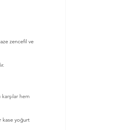
aze zencefil ve 
ır.
ı karşılar hem 
r kase yoğurt 