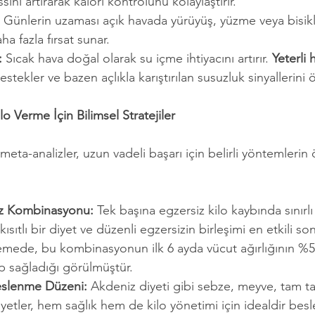
sini artırarak kalori kontrolünü kolaylaştırır.
 Günlerin uzaması açık havada yürüyüş, yüzme veya bisiklet
aha fazla fırsat sunar.
:
 Sıcak hava doğal olarak su içme ihtiyacını artırır. 
Yeterli
tekler ve bazen açlıkla karıştırılan susuzluk sinyallerini ö
lo Verme İçin Bilimsel Stratejiler
 meta-analizler, uzun vadeli başarı için belirli yöntemlerin 
iz Kombinasyonu:
 Tek başına egzersiz kilo kaybında sınırlı
ısıtlı bir diyet ve düzenli egzersizin birleşimi en etkili sonu
lemede, bu kombinasyonun ilk 6 ayda vücut ağırlığının %5 
ıp sağladığı görülmüştür.
Beslenme Düzeni:
 Akdeniz diyeti gibi sebze, meyve, tam tah
iyetler, hem sağlık hem de kilo yönetimi için idealdir bes