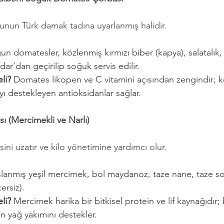
nun Türk damak tadına uyarlanmış halidir.
un domatesler, közlenmiş kırmızı biber (kapya), salatalık
ar’dan geçirilip soğuk servis edilir.
li?
 Domates likopen ve C vitamini açısından zengindir; k
ı destekleyen antioksidanlar sağlar.
ası (Mercimekli ve Narlı)
issini uzatır ve kilo yönetimine yardımcı olur.
şlanmış yeşil mercimek, bol maydanoz, taze nane, taze 
ersiz).
li?
 Mercimek harika bir bitkisel protein ve lif kaynağıdır;
en yağ yakımını destekler.