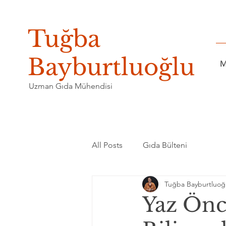
Tuğba
Bayburtluoğlu
M
Uzman Gıda Mühendisi
All Posts
Gıda Bülteni
Tuğba Bayburtluoğ
Yaz Önce