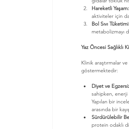
gıdalar tokluk his
Hareketli Yaşam:
aktiviteler için d
Bol Sıvı Tüketimi
metabolizmayı des
Yaz Öncesi Sağlıklı Ki
Klinik araştırmalar ve
göstermektedir:
Diyet ve Egzers
sahipken, enerji k
Yapılan bir ince
arasında bir kay
Sürdürülebilir 
protein odaklı d