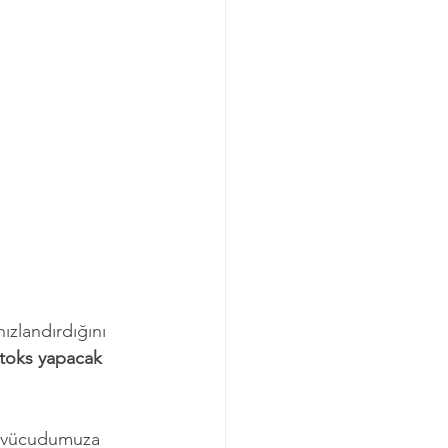
zlandırdığını 
toks yapacak 
e vücudumuza 