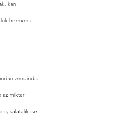
ak, kan 
tokluk hormonu 
ından zengindir.
e az miktar 
ir, salatalık ise 