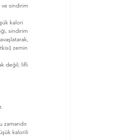
ve sindirim 
ük kalori 
ği, sindirim 
avaşlatarak, 
kisi) zemin 
değil; lifli 
r.
u zamandır. 
şük kalorili 