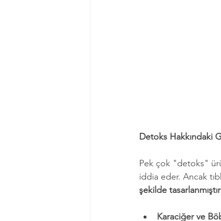
Detoks Hakkındaki Ge
Pek çok "detoks" ürü
iddia eder. Ancak tıb
şekilde tasarlanmıştır
Karaciğer ve Böb