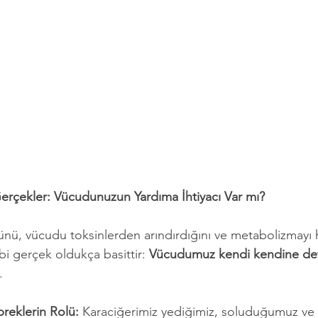
rçekler: Vücudunuzun Yardıma İhtiyacı Var mı?
nü, vücudu toksinlerden arındırdığını ve metabolizmayı hı
bi gerçek oldukça basittir: 
Vücudumuz kendi kendine de
.
reklerin Rolü:
 Karaciğerimiz yediğimiz, soluduğumuz v